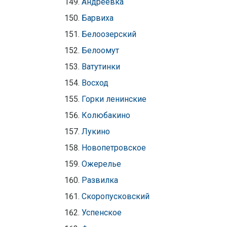
Андреевка
Барвиха
Белоозерский
Белоомут
Ватутинки
Восход
Горки ленинские
Колюбакино
Лукино
Новопетровское
Ожерелье
Развилка
Скоропусковский
Успенское