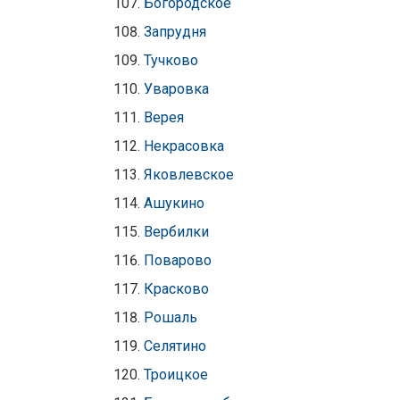
Богородское
Запрудня
Тучково
Уваровка
Верея
Некрасовка
Яковлевское
Ашукино
Вербилки
Поварово
Красково
Рошаль
Селятино
Троицкое