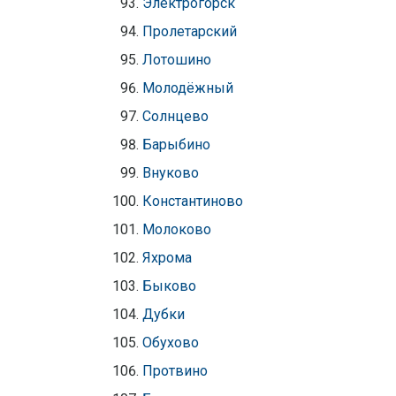
Электрогорск
Пролетарский
Лотошино
Молодёжный
Солнцево
Барыбино
Внуково
Константиново
Молоково
Яхрома
Быково
Дубки
Обухово
Протвино